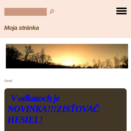
Moja stránka
Úvod
V odkazoch je
NOVINKA!!!ZISŤOVAČ
HESIEL!