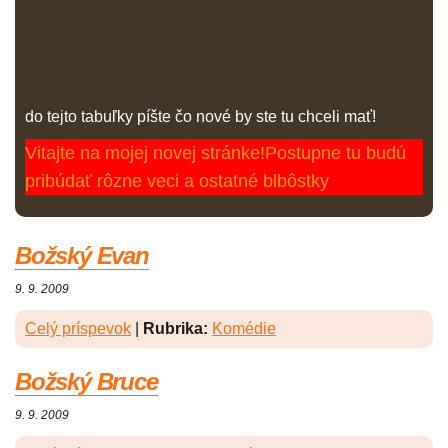
do tejto tabuľky píšte čo nové by ste tu chceli mať!
Vitajte na mojej novej stránke!Postupne tu budú
pribúdať rôzne veci a ostatné blbôstky
Božský Evan
9. 9. 2009
Celý príspevok
|
Rubrika:
Komédie
Božský Bruce
9. 9. 2009